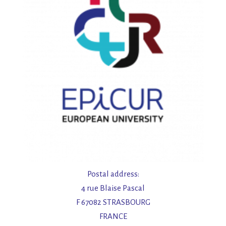
a
t
i
o
n
Postal address:
4 rue Blaise Pascal
F 67082 STRASBOURG
FRANCE