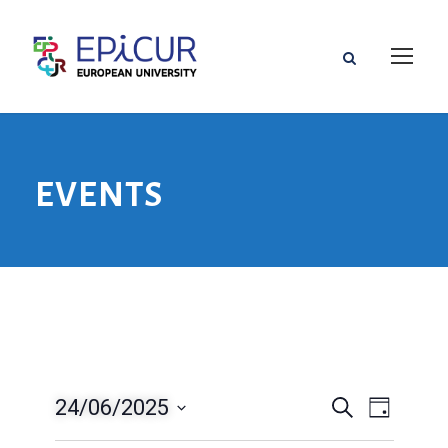
EVENTS
24/06/2025
W
W
S
D
z
z
W
y
u