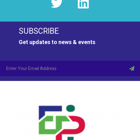
i
e
SUBSCRIBE
w
Get updates to news & events
s
N
a
v
i
g