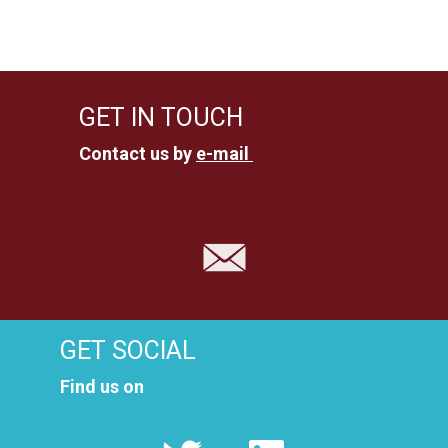
S
s
e
N
a
a
GET IN TOUCH
v
r
Contact us by
e-mail
i
c
g
a
h
t
a
i
n
o
GET SOCIAL
n
d
Find us on
V