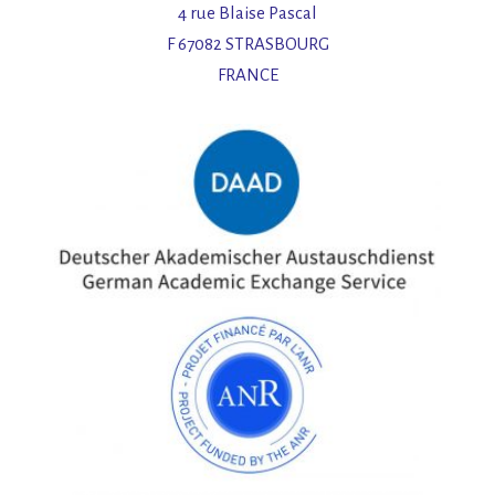
4 rue Blaise Pascal
F 67082 STRASBOURG
FRANCE