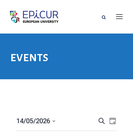
EVENTS
14/05/2026
E
E
Z
D
o
a
S
v
e