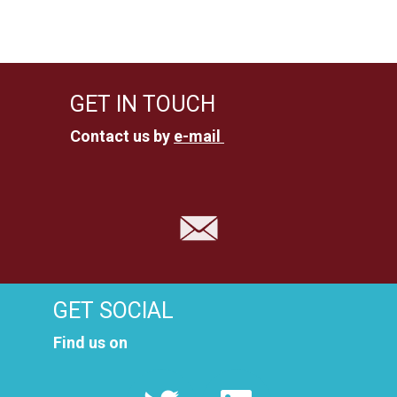
n
a
Z
v
e
o
GET IN TOUCH
n
e
Contact us by
e-mail
n
k
a
v
e
i
n
g
e
a
GET SOCIAL
t
n
Find us on
i
w