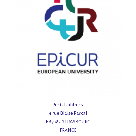
è
n
e
m
e
n
t
s
Postal address:
4 rue Blaise Pascal
F 67082 STRASBOURG
FRANCE