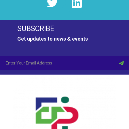
n
d
SUBSCRIBE
e
Get updates to news & events
v
u
e
s
É
v