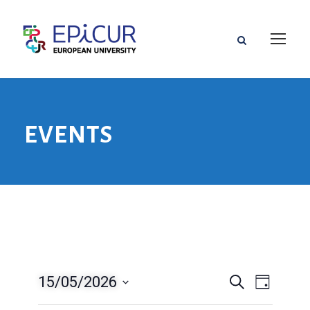
EVENTS
15/05/2026
N
R
R
J
e
o
S
a
c