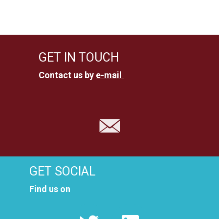
t
e
t
n
e
s
.
é
a
GET IN TOUCH
v
v
Contact us by
e-mail
è
i
n
e
g
m
a
e
t
n
GET SOCIAL
t
i
Find us on
o